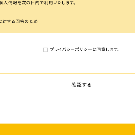
個人情報を次の目的で利用いたします。
に対する回答のため
のため
の提供について
プライバシーポリシーに同意します。
た個人情報を第三者に開示または提供することはありません。ただし、
公署からの要請の場合
等について
自己情報の開示、訂正、削除等のお求めがあった場合は、確実に応じま
るお問い合わせ先