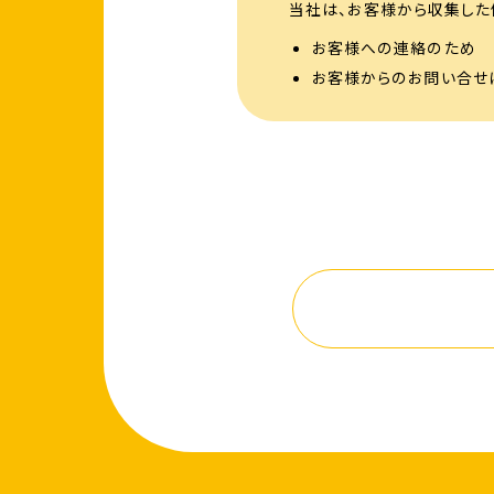
当社は、お客様から収集した
お客様への連絡のため
お客様からのお問い合せ
お客様へのサービス提供
個人情報の第三者へ
当社では、お客様より取得し
ご本人の同意がある場合
警察からの要請など、官
法律の適用を受ける場合
個人情報の開示、訂正
当社は、お客様ご本人からの
個人情報保護に関す